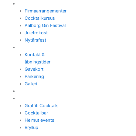
Arrangementer
Firmaarrangementer
Cocktailkursus
Aalborg Gin Festival
Julefrokost
Nytårsfest
Kontakt & Info
Kontakt &
åbningstider
Gavekort
Parkering
Galleri
Fordelsklub
Ud-af-huset
Graffiti Cocktails
Cocktailbar
Helmut events
Bryllup