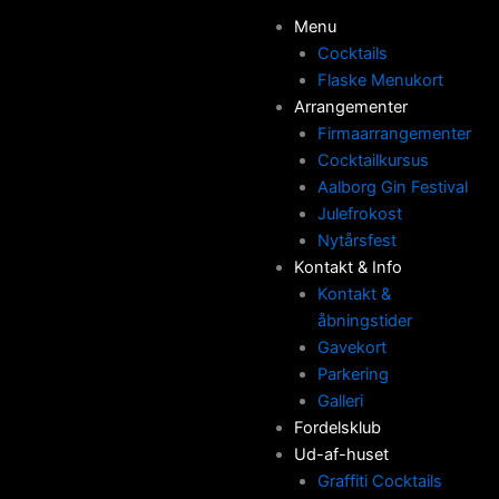
Skip
Menu
to
Cocktails
content
Flaske Menukort
Arrangementer
Firmaarrangementer
Cocktailkursus
Aalborg Gin Festival
Julefrokost
Nytårsfest
Kontakt & Info
Kontakt &
åbningstider
Gavekort
Parkering
Galleri
Fordelsklub
Ud-af-huset
Graffiti Cocktails