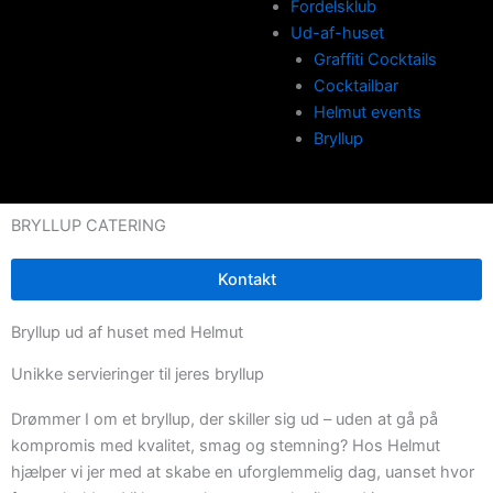
Fordelsklub
Ud-af-huset
Graffiti Cocktails
Cocktailbar
Helmut events
Bryllup
BRYLLUP CATERING
Kontakt
Bryllup ud af huset med Helmut
Unikke servieringer til jeres bryllup
Drømmer I om et bryllup, der skiller sig ud – uden at gå på
kompromis med kvalitet, smag og stemning? Hos Helmut
hjælper vi jer med at skabe en uforglemmelig dag, uanset hvor