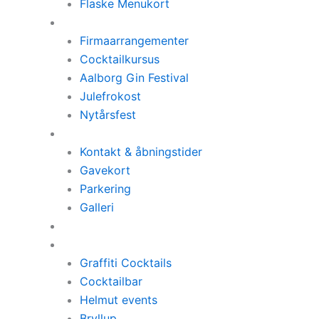
Flaske Menukort
Arrangementer
Firmaarrangementer
Cocktailkursus
Aalborg Gin Festival
Julefrokost
Nytårsfest
Kontakt & Info
Kontakt & åbningstider
Gavekort
Parkering
Galleri
Fordelsklub
Ud-af-huset
Graffiti Cocktails
Cocktailbar
Helmut events
Bryllup