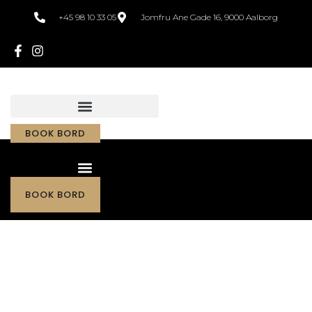
+45 98 10 33 05
Jomfru Ane Gade 16, 9000 Aalborg
BOOK BORD
BOOK BORD